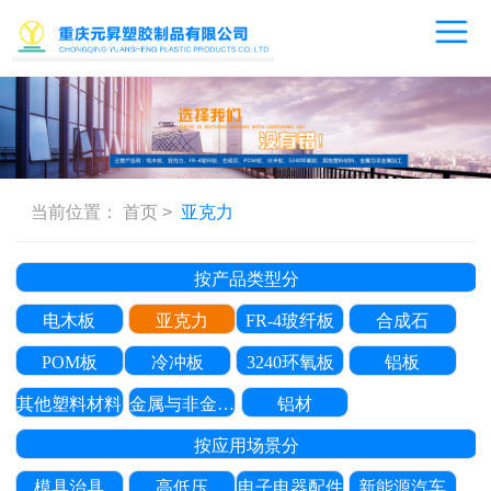
当前位置：
首页
>
亚克力
按产品类型分
电木板
亚克力
FR-4玻纤板
合成石
POM板
冷冲板
3240环氧板
铝板
其他塑料材料
金属与非金属加工
铝材
按应用场景分
模具治具
高低压
电子电器配件
新能源汽车